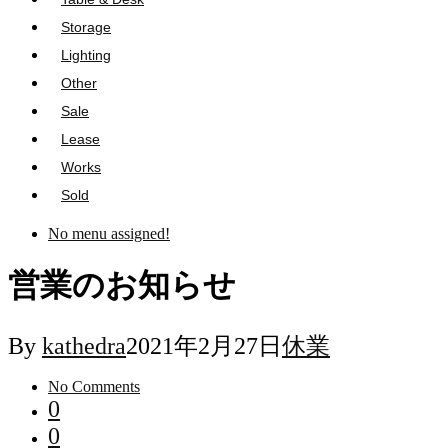
Storage
Lighting
Other
Sale
Lease
Works
Sold
No menu assigned!
営業のお知らせ
By
kathedra
2021年2月27日
休業
No Comments
0
0