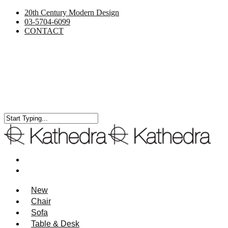
20th Century Modern Design
03-5704-6099
CONTACT
New
Chair
Sofa
Table & Desk