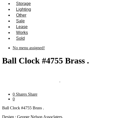
Storage
Lighting
Other
Sale
Lease
Works
Sold
No menu assigned!
Ball Clock #4755 Brass .
0
Shares
Share
0
Ball Clock #4755 Brass .
Design : George Nelson Assoclaters.