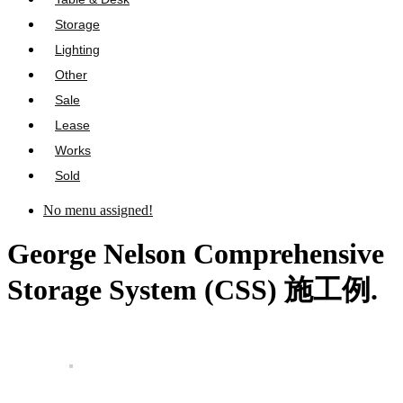
Storage
Lighting
Other
Sale
Lease
Works
Sold
No menu assigned!
George Nelson Comprehensive
Storage System (CSS) 施工例.