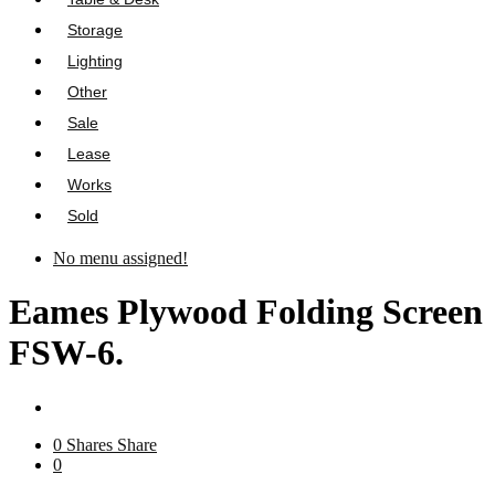
Storage
Lighting
Other
Sale
Lease
Works
Sold
No menu assigned!
Eames Plywood Folding Screen
FSW-6.
0
Shares
Share
0