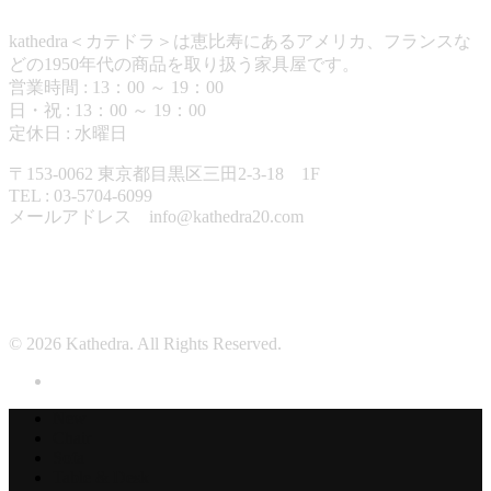
kathedra＜カテドラ＞は恵比寿にあるアメリカ、フランスな
どの1950年代の商品を取り扱う家具屋です。
営業時間 : 13：00 ～ 19：00
日・祝 : 13：00 ～ 19：00
定休日 : 水曜日
〒153-0062 東京都目黒区三田2-3-18 1F
TEL : 03-5704-6099
メールアドレス info@kathedra20.com
営業日カレンダー
© 2026 Kathedra. All Rights Reserved.
New
Chair
Sofa
Table & Desk